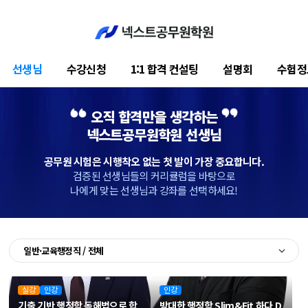
선생님
수강신청
1:1 합격 컨설팅
설명회
수험정
오직 합격만을 생각하는
넥스트공무원학원 선생님
공무원 시험은 시행착오 없는 첫 발이 가장 중요합니다.
검증된 선생님들의 커리큘럼을 바탕으로
나에게 맞는 선생님과 강좌를 선택하세요!
일반·교육행정직 / 전체
실강
인강
인강
기출 기반
행정학 독해법으로
합
방대한 행정학 Slim&Fit 하다
D