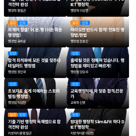
격전략 완성
IET 행정학
행정학 황철곤
행정학 이상헌
실강
인강
실강
인강
외계어 탈출!
쉬.운.행 (쉬운 휘운
따라오면 반드시 합격!
전효진 행
행정법)
정법/헌법
행정법 유휘운
행정법 전효진
인강
인강
합격 최적화에 모든 것을 맞추다
출제될 것은 정해져 있습니다.
행
테일러드 행정법
정법을 재미있고 빠르게!
행정법 정인국
행정법 양승우
인강
인강
초보자도 쉽게 이해하는
스토리
교육행정직에 딱 맞춘
합격 전문
텔링 행정법
가
행정법 이상현
교육학 신명
실강
인강
인강
기출 기반
행정학 독해법으로
합
방대한 행정학 Slim&Fit 하다
D
격전략 완성
IET 행정학
지방자치론 황철곤
지방자치론 이상헌