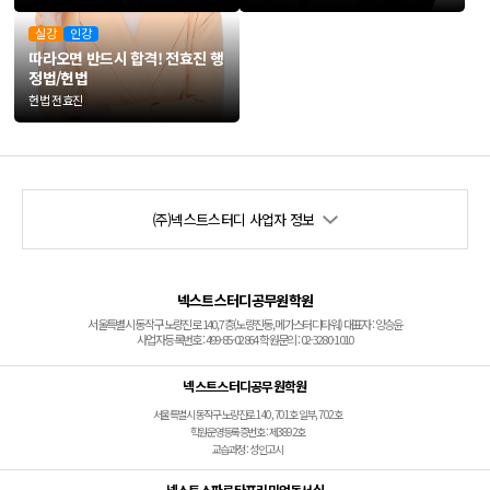
실강
인강
따라오면 반드시 합격!
전효진 행
정법/헌법
헌법 전효진
(주)넥스트스터디 사업자 정보
넥스트스터디공무원학원
서울특별시 동작구 노량진로 140, 7층(노량진동, 메가스터디타워) 대표자 : 양승윤
사업자등록번호 : 499-85-02864 학원문의 : 02-3280-1010
넥스트스터디공무원학원
서울특별시 동작구 노량진로 140, 701호 일부, 702호
학원운영등록증번호 : 제3892호
교습과정 : 성인고시
넥스트스파르타프리미엄독서실