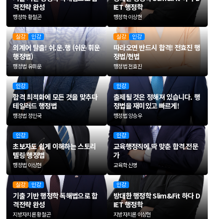
격전략 완성
IET 행정학
행정학 황철곤
행정학 이상헌
실강
인강
실강
인강
외계어 탈출!
쉬.운.행 (쉬운 휘운
따라오면 반드시 합격!
전효진 행
행정법)
정법/헌법
행정법 유휘운
행정법 전효진
인강
인강
합격 최적화에 모든 것을 맞추다
출제될 것은 정해져 있습니다.
행
테일러드 행정법
정법을 재미있고 빠르게!
행정법 정인국
행정법 양승우
인강
인강
초보자도 쉽게 이해하는
스토리
교육행정직에 딱 맞춘
합격 전문
텔링 행정법
가
행정법 이상현
교육학 신명
실강
인강
인강
기출 기반
행정학 독해법으로
합
방대한 행정학 Slim&Fit 하다
D
격전략 완성
IET 행정학
지방자치론 황철곤
지방자치론 이상헌