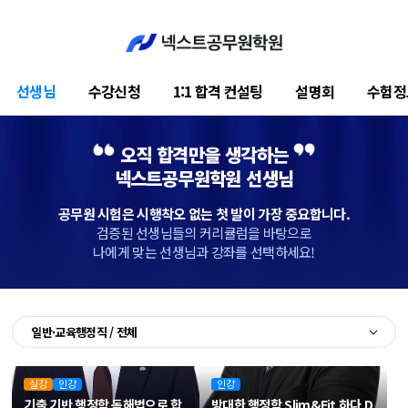
선생님
수강신청
1:1 합격 컨설팅
설명회
수험정
오직 합격만을 생각하는
넥스트공무원학원 선생님
공무원 시험은 시행착오 없는 첫 발이 가장 중요합니다.
검증된 선생님들의 커리큘럼을 바탕으로
나에게 맞는 선생님과 강좌를 선택하세요!
일반·교육행정직 / 전체
실강
인강
인강
기출 기반
행정학 독해법으로
합
방대한 행정학 Slim&Fit 하다
D