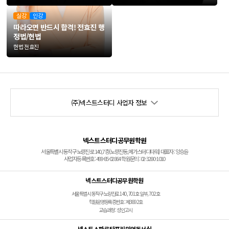
실강
인강
따라오면 반드시 합격!
전효진 행
정법/헌법
헌법 전효진
(주)넥스트스터디 사업자 정보
넥스트스터디공무원학원
서울특별시 동작구 노량진로 140, 7층(노량진동, 메가스터디타워) 대표자 : 양승윤
사업자등록번호 : 499-85-02864 학원문의 : 02-3280-1010
넥스트스터디공무원학원
서울특별시 동작구 노량진로 140, 701호 일부, 702호
학원운영등록증번호 : 제3892호
교습과정 : 성인고시
넥스트스파르타프리미엄독서실