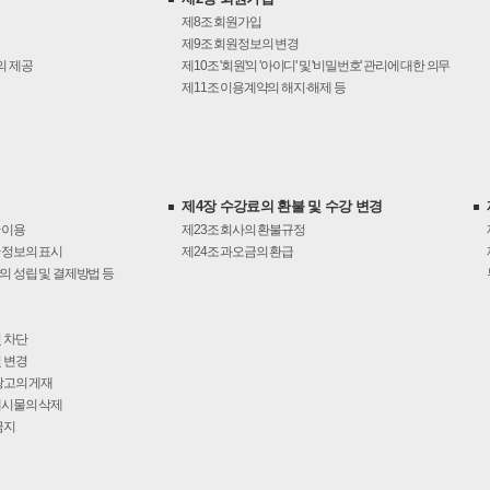
제8조
회원가입
제9조
회원정보의 변경
의 제공
제10조
'회원'의 '아이디' 및 '비밀번호' 관리에 대한 의무
제11조
이용계약의 해지·해제 등
제4장 수강료의 환불 및 수강 변경
 이용
제23조
회사의 환불규정
 정보의 표시
제24조
과오금의 환급
 성립 및 결제방법 등
 차단
 변경
광고의 게재
게시물의 삭제
금지