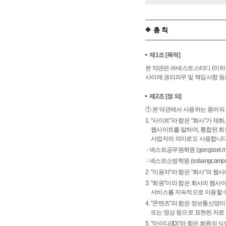
총 칙
제1조
[목적]
본 약관은 ㈜넥스트스터디 (이하 
사이에 권리의무 및 책임사항 등
제2조
[정 의]
① 본 약관에서 사용하는 용어의
1. "사이트"라 함은 "회사"가
웹사이트를 말하며, 통합된 회
사업자의 의미로도 사용합니다
- 넥스트공무원학원 (gongssel.meg
- 넥스트소방학원 (sobangcampus.
2. "이용자"라 함은 "회사"의 
3. "회원"이라 함은 회사의 웹
서비스를 지속적으로 이용할 수
4. "콘텐츠"라 함은 정보통신망
또는 영상 등으로 표현된 자료
5. "아이디(ID)"라 함은 회원