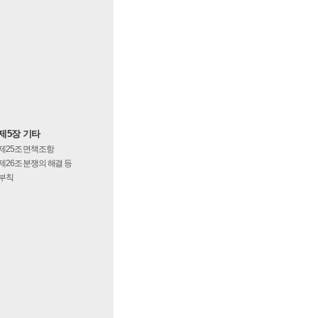
제5장 기타
제25조
면책조항
제26조
분쟁의 해결 등
부칙