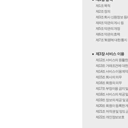
제1조
목적
제2조
정의
제3조
회사 신원정보 등
제4조
약관의 게시 등
제5조
약관의 개정
제6조
약관의 효력
제7조
'회원'에 대한 통지
제3장 서비스 이용
제12조
서비스의 원활한
제13조
거래조건에 대한
제14조
서비스 이용계약의
제15조
회사의 의무
제16조
회원의 의무
제17조
부정이용 금지 및
제18조
서비스의 제공 및
제19조
정보의 제공 및 
제20조
회원이 등록한 
제21조
저작권 및 양도 
제22조
개인정보보호