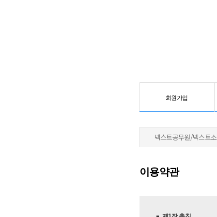
회원가입
넥스트공무원/
넥스트소
이용약관
제1장 총칙