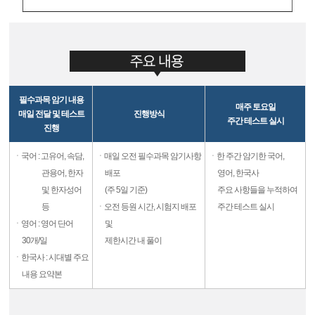
필수과목 암기 내용
매주 토요일
매일 전달 및 테스트
진행방식
주간 테스트 실시
진행
ㆍ국어 : 고유어, 속담,
ㆍ매일 오전 필수과목 암기사항
ㆍ한 주간 암기한 국어,
관용어, 한자
배포
영어, 한국사
및 한자성어
(주 5일 기준)
주요 사항들을 누적하여
등
ㆍ오전 등원 시간, 시험지 배포
주간 테스트 실시
ㆍ영어 : 영어 단어
및
30개/일
제한시간 내 풀이
ㆍ한국사 : 시대별 주요
내용 요약본