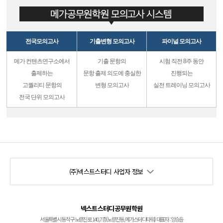
전국모의고사
기출변형 모의고사
파이널 모의고사
메가 컨텐츠연구소에서
기출 문항의
시험 직전 8주 동안
출제하는
문항 출제 의도에 충실한
진행되는
고퀄리티 문항의
변형 모의고사
실전 트레이닝 모의고사
전국 단위 모의고사
(주)넥스트스터디 사업자 정보
넥스트스터디공무원학원
서울특별시 동작구 노량진로 140, 7층(노량진동, 메가스터디타워) 대표자 : 양승윤