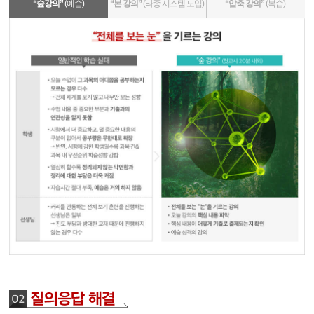
“숲강의”
(예습)
“본 강의”
(타종 시스템 도입)
“압축 강의”
(복습)