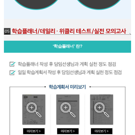
‘학습플래너’ 란?