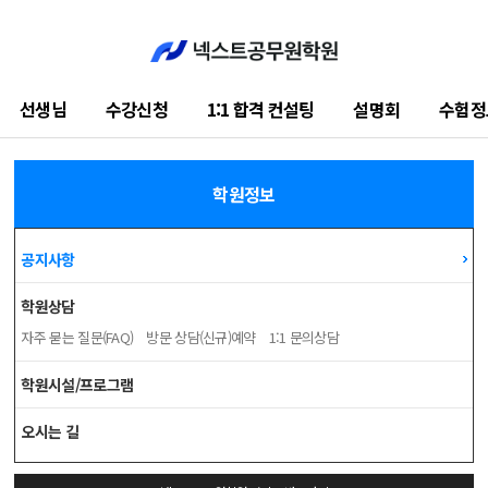
선생님
수강신청
1:1 합격 컨설팅
설명회
수험정
학습지원센터
학원정보
공지사항
학원상담
자주 묻는 질문(FAQ)
방문 상담(신규)예약
1:1 문의상담
학원시설/프로그램
오시는 길