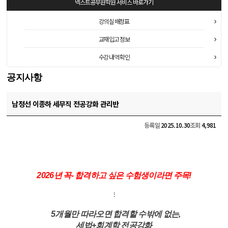
넥스트공무원학원
서비스 바로가기
강의실 배정표
교재 입고 정보
수강 내역 확인
공지사항
남정선 이종하 세무직 전공강화 관리반
등록일
2025.10.30
조회
4,981
2026년 꼭- 합격하고 싶은 수험생이라면 주목!
⁝
5개월만 따라오면 합격할 수밖에 없는,
세법+회계학 전공강화