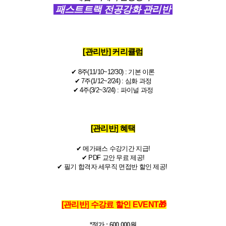
패스트트랙 전공강화 관리반
[관리반] 커리큘럼
✔ 8주(11/10~12/30) : 기본 이론
✔
7주(1/12~2/24) : 심화 과정
✔
4주(3/2~3/24) : 파이널 과정​
[관리반]
혜택
✔
​
메가패스 수강기간 지급!​
✔
​ PDF 교안 무료 제공!
✔
​
필기 합격자 세무직 면접반 할인 제공!
[관리반]
수강료 할인 EVENT🎁
*정가 : 600,000원