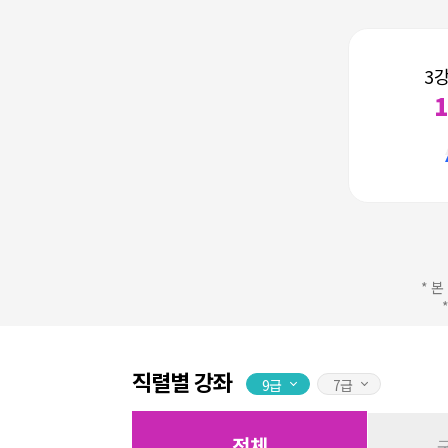
3
* 
직렬별 강좌
9급
7급
전체