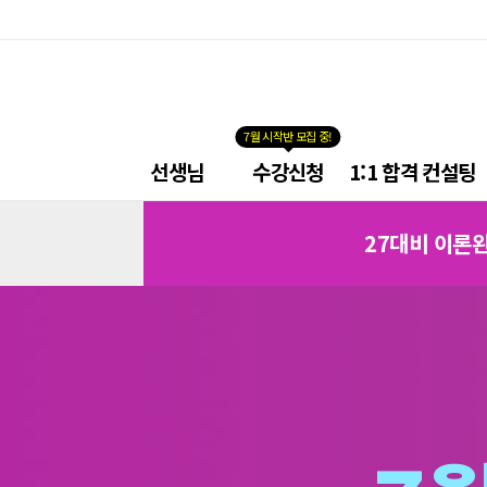
7월 시작반 모집 중!
넥
선생님
수강신청
1:1 합격 컨설팅
스
트
페
공
무
27대비 이론
이
원
지
학
원
네
메
비
뉴
게
이
션