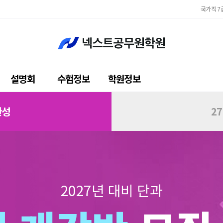
국가직 7
지방
국가직 7
지방
설명회
수험정보
학원정보
완성
2
2027년 대비 단과