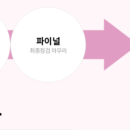
파이널
최종점검
마무리
.