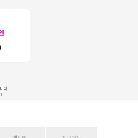
시
인
니다.
)
행정법
전문과목