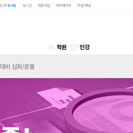
급 2차
D-43
로그인
회원가입
마이페이지
주문/배송
직 7급
D-85
급 2차
D-43
직 7급
D-85
학원
인강
7대비 심화/문풀