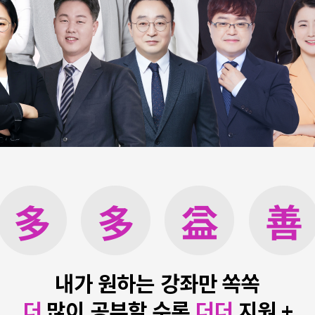
내가 원하는 강좌만 쏙쏙
더
많이 공부할 수록
더더
지원 +