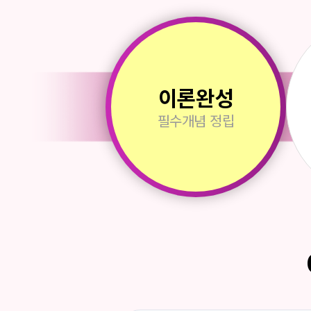
이론완성
필수개념
정립