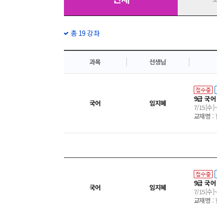
총 19 강좌
과목
선생님
9급 국어
국어
임지혜
7/15[수]
교재명
:
9급 국어
국어
임지혜
7/15[수]
교재명
: