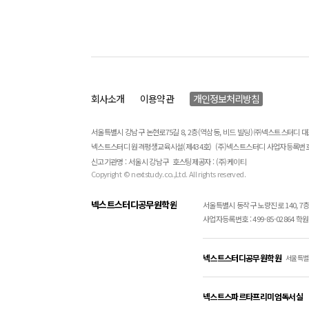
회사소개
이용약관
개인정보처리방침
서울특별시 강남구 논현로75길 8, 2층(역삼동, 비드 빌딩) ㈜넥스트스터디 
넥스트스터디 원격평생교육시설(제434호)
(주)넥스트스터디 사업자등록번호 : 
신고기관명 : 서울시 강남구
호스팅제공자 : (주)케이티
Copyright © nextstudy.co.,Ltd. All rights reserved.
넥스트스터디공무원학원
서울특별시 동작구 노량진로 140, 7
사업자등록번호 : 499-85-02864 학원문
넥스트스터디공무원학원
서울특별시
넥스트스파르타프리미엄독서실