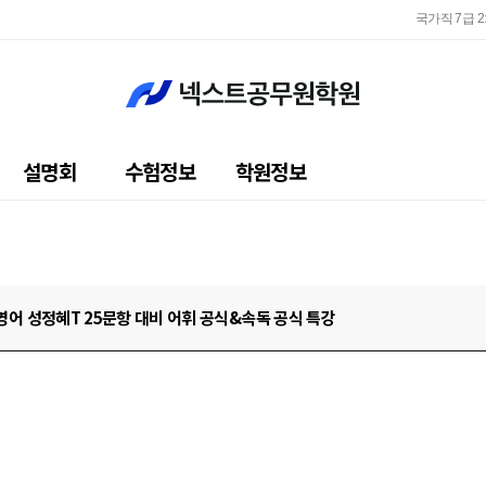
국가직 7급 
지방직 
국가직 7급 
지방직 
설명회
수험정보
학원정보
영어 성정혜T 25문항 대비 어휘 공식&속독 공식 특강