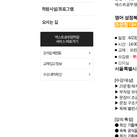
넥스트공무원
학원시설/프로그램
영어 성정
오시는 길
25문항 대
넥스트공무원학원
■
일정 :
6/22
서비스 바로가기
■
시간 : 14:00
■ 교재 :
프린
강의실 배정표
■ 수강료
:
무
■ 강의실 :
교재 입고 정보
서울특별시 
수강 내역 확인
[수강 대상]
▶ 25문항 
▶ 무작정 외
▶ 문장이 조
▶ 문장 구조
▶ 독해 밸런
[강의 특징]
● 최신 기출에
● 속독 공식
● 최신 기출