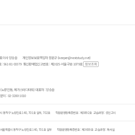
대표이사 양승윤
개인정보보호책임자 정운규 (keeper@nextstudy.net)
561-81-03379
통신판매업신고번호 : 제2025-서울구로-1079호
층(노량진동, 메가스터디타워) 대표자 : 양승윤
의 : 02-3280-1010
 동작구 노량진로 140, 701호 일부, 702호
학원운영등록증번호 : 제3892호
교습과정 : 성인고시
서울특별시 동작구 노량진로 140, 701호 일부
학원운영등록증번호 : 제3659호
교습과정 : 독서실