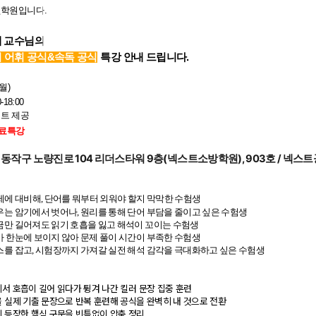
학원입니다.
혜 교수님의
비 어휘 공식&속독 공식
특강
안
내 드립니다.
(월)
-18:00
트 제공
료특강
동작구 노량진로 104 리더스타워 9층(넥스트소방학원), 903호 / 
체제에 대비해, 단어를 뭐부터 외워야 할지 막막한 수험생
우는 암기에서 벗어나, 원리를 통해 단어 부담을 줄이고 싶은 수험생
금만 길어져도 읽기 호흡을 잃고 해석이 꼬이는 수험생
가 한눈에 보이지 않아 문제 풀이 시간이 부족한 수험생
스를 잡고, 시험장까지 가져갈 실전 해석 감각을 극대화하고 싶은 수험생
서 호흡이 길어 읽다가 튕겨 나간 킬러 문장 집중 훈련
을 실제 기출 문장으로 반복 훈련해 공식을 완벽히 내 것으로 전환
에 등장한 핵심 구문을 빈틈없이 압축 정리