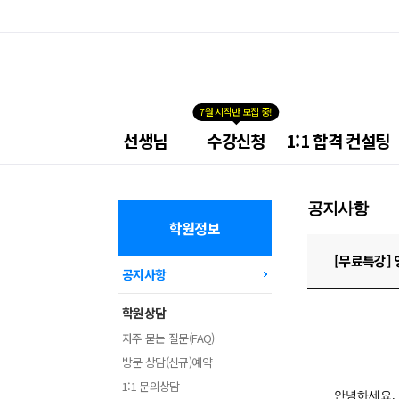
7월 시작반 모집 중!
넥
선생님
수강신청
1:1 합격 컨설팅
스
트
공
무
공지사항
원
학
학원정보
원
메
[무료특강] 
공지사항
뉴
학원상담
자주 묻는 질문(FAQ)
방문 상담(신규)예약
1:1 문의상담
안녕하세요.