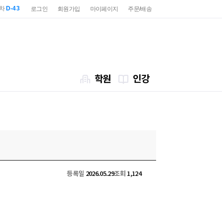
2차
D-43
로그인
회원가입
마이페이지
주문/배송
7급
D-85
2차
D-43
7급
D-85
학원
인강
등록일
2026.05.29
조회
1,124