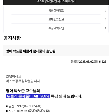
넥스트공무원학원
서비스 바로가기
강의실 배정표
교재 입고 정보
수강 내역 확인
공지사항
영어 박노준 위클리 문제풀이 올인원
등록일
2025.09.02
조회
6,928
안녕하세요.
넥스트공무원학원입니다.
영어 박노준 교수님의
위클리 문제풀이 All in One
특강 안내 드립니다.
■ 일정 : 9
/17(수)~10/22(수)
■​
시간 : 매주 수 07:30
-08:30 / 6회