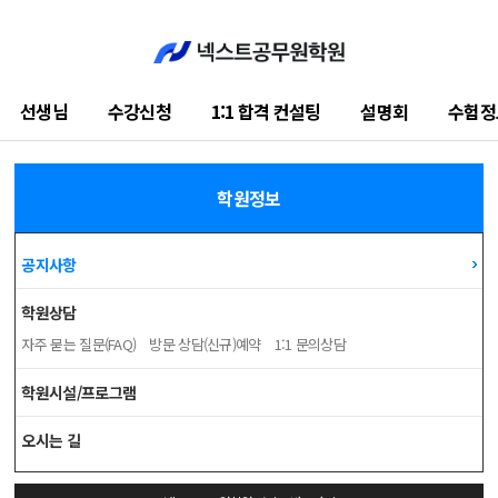
선생님
수강신청
1:1 합격 컨설팅
설명회
수험정
학습지원센터
학원정보
공지사항
학원상담
자주 묻는 질문(FAQ)
방문 상담(신규)예약
1:1 문의상담
학원시설/프로그램
오시는 길