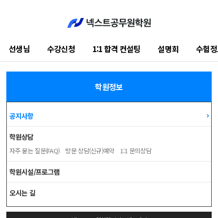
선생님
수강신청
1:1 합격 컨설팅
설명회
수험정
학습지원센터
학원정보
공지사항
학원상담
자주 묻는 질문(FAQ)
방문 상담(신규)예약
1:1 문의상담
학원시설/프로그램
오시는 길