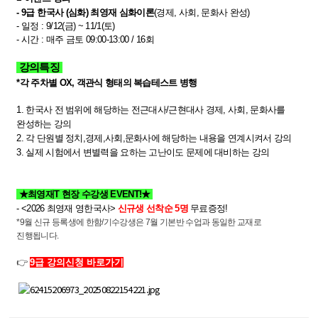
-
9급 한국사 (심화) 최영재 심화이론
(경제, 사회, 문화사 완성)
- 일정 :
9/12(금) ~ 11/1(토)
- 시간 : 매주 금토 09:00-13:00 / 16회
강의특징
*각 주차별 OX, 객관식 형태의 복습테스트 병행
1. 한국사 전 범위에 해당하는 전근대사/근현대사 경제, 사회, 문화사를
완성하는 강의
2. 각 단원별 정치,경제,사회,문화사에 해당하는 내용을 연계시켜서 강의
3. 실제 시험에서 변별력을 요하는 고난이도 문제에 대비하는 강의​
★최영재T 현장 수강생 EVENT!★
- <2026 최영재 영한국사>
신규생 선착순 5명
무료증정!
*9월 신규 등록생에 한함/기수강생은 7월 기본반 수업과 동일한 교재로
진행됩니다.
👉
9급 강의신청 바로가기