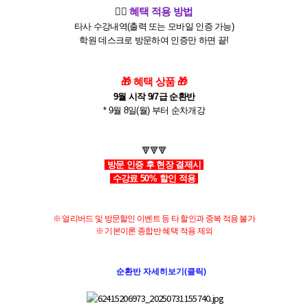
🙋‍♀️
​
혜택 적용 방법
타사 수강내역(출력 또는 모바일 인증 가능)
학원 데스크로
방문하여 인증만 하면 끝!
🎁 혜택 상품
🎁
9월 시작 9/7급 순환반
* 9월 8일(월) 부터 순차개강
🔻🔻​🔻​
방문 인증 후 현장 결제시
수강료 50% 할인 적용
※ 얼리버드 및 방문할인 이벤트 등 타 할인과 중복 적용 불가
※
​ 기본이론 종합반 혜택 적용 제외
👉
순환반 자세히보기
(클릭)