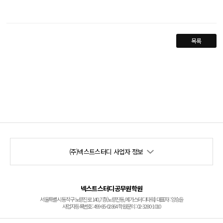
목록
(주)넥스트스터디 사업자 정보
넥스트스터디공무원학원
서울특별시 동작구 노량진로 140, 7층(노량진동, 메가스터디타워) 대표자 : 양승윤
사업자등록번호 : 499-85-02864 학원문의 : 02-3280-1010