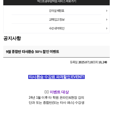
넥스트공무원학원
서비스 바로가기
강의실 배정표
교재 입고 정보
수강 내역 확인
공지사항
9월 종합반 타사환승 50% 할인 이벤트
등록일
2025.07.18
조회
10,248
타사환승
수강료 파격할인 EVENT!
🙋‍♀️
​
이벤트 대상
24년 1월 이후 타 학원 온라인&현장 강의
단과 또는 종합반(또는 타사 패스) 수강생