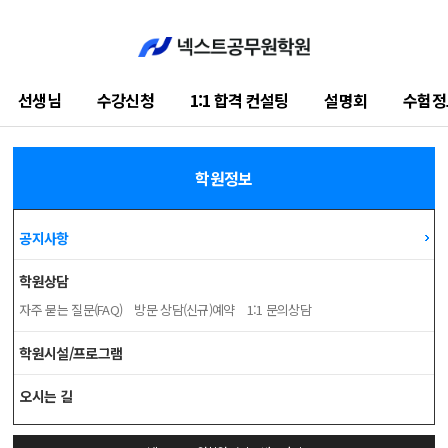
선생님
수강신청
1:1 합격 컨설팅
설명회
수험정
학습지원센터
학원정보
공지사항
학원상담
자주 묻는 질문(FAQ)
방문 상담(신규)예약
1:1 문의상담
학원시설/프로그램
오시는 길