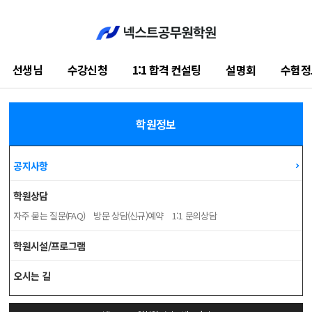
선생님
수강신청
1:1 합격 컨설팅
설명회
수험정
학습지원센터
학원정보
공지사항
학원상담
자주 묻는 질문(FAQ)
방문 상담(신규)예약
1:1 문의상담
학원시설/프로그램
오시는 길