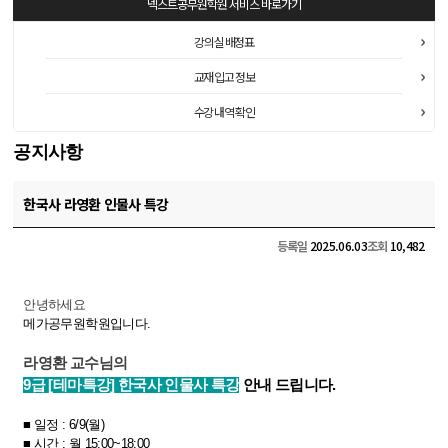
넥스트공무원학원
서비스 바로가기
강의실 배정표
교재 입고 정보
수강 내역 확인
공지사항
한국사 라영환 인물사 특강
등록일
2025.06.03
조회
10,482
안녕하세요
메가공무원학원입니다.
라영환 교수님의
9급 [테마특강] 한국사 인물사 특강
안내 드립니다.
■ 일정 : 6/9(월)
■​
시간 : 월 15:00~18:00