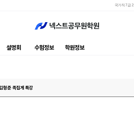
국가직 7급 
지방직 
국가직 7급 
지방직 
설명회
수험정보
학원정보
김형준 족집게 특강