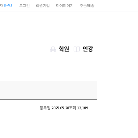
2차
D-43
로그인
회원가입
마이페이지
주문/배송
7급
D-85
2차
D-43
7급
D-85
학원
인강
등록일
2025.05.28
조회
12,189