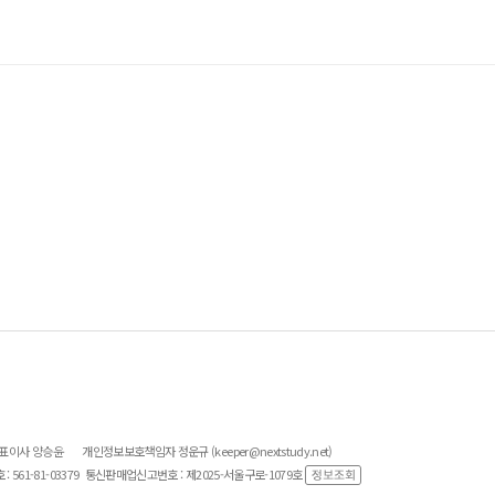
대표이사 양승윤
개인정보보호책임자 정운규 (keeper@nextstudy.net)
561-81-03379
통신판매업신고번호 : 제2025-서울구로-1079호