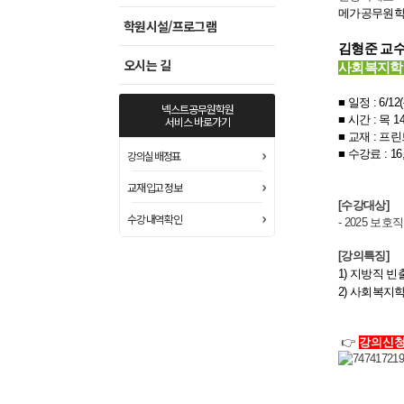
메가공무원학
학원시설/프로그램
김형준 교
오시는 길
사회복지학
■ 일정 : 6
/12
넥스트공무원학원
■​
시간 : 목
14
서비스 바로가기
■
교재 :
프린
■​
수강료 : 1
6
강의실 배정표
교재 입고 정보
[수강대상]
수강 내역 확인
- 2025 
[강의특징]
1) 지방직 
2) 사회복지
👉
강의신청