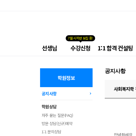
7월 시작반 모집 중!
넥
선생님
수강신청
1:1 합격 컨설팅
스
트
공
무
공지사항
원
학
학원정보
원
메
사회복지학 
공지사항
뉴
학원상담
자주 묻는 질문(FAQ)
방문 상담(신규)예약
1:1 문의상담
안녕하세요