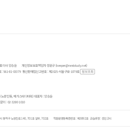
대표이사 양승윤
개인정보보호책임자 정운규 (keeper@nextstudy.net)
561-81-03379
통신판매업신고번호 : 제2025-서울구로-1079호
층(노량진동, 메가스터디타워) 대표자 : 양승윤
의 : 02-3280-1010
 동작구 노량진로 140, 701호 일부, 702호
학원운영등록증번호 : 제3892호
교습과정 : 성인고시