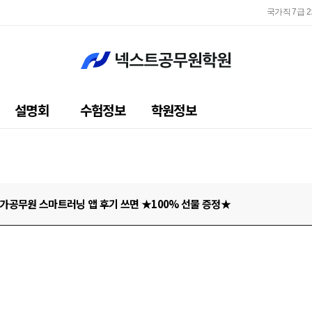
국가직 7급 
지방직 
국가직 7급 
지방직 
설명회
수험정보
학원정보
 메가공무원 스마트러닝 앱 후기 쓰면 ★100% 선물 증정★