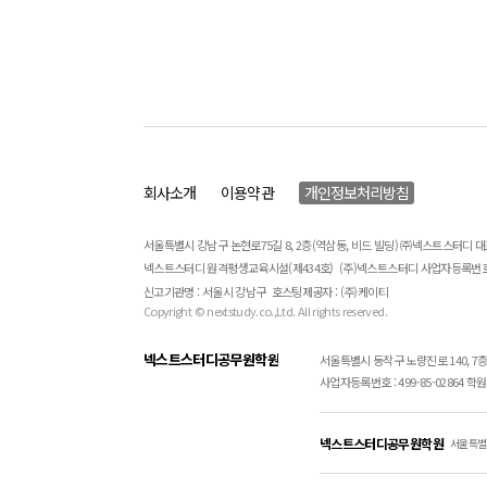
회사소개
이용약관
개인정보처리방침
서울특별시 강남구 논현로75길 8, 2층(역삼동, 비드 빌딩) ㈜넥스트스터디 
넥스트스터디 원격평생교육시설(제434호)
(주)넥스트스터디 사업자등록번호 : 
신고기관명 : 서울시 강남구
호스팅제공자 : (주)케이티
Copyright © nextstudy.co.,Ltd. All rights reserved.
넥스트스터디공무원학원
서울특별시 동작구 노량진로 140, 7
사업자등록번호 : 499-85-02864 학원문
넥스트스터디공무원학원
서울특별시