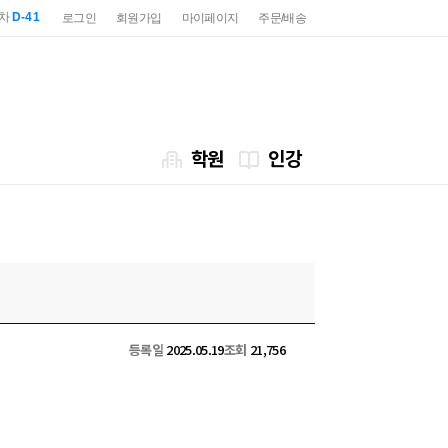
2차
D-41
로그인
회원가입
마이페이지
주문/배송
7급
D-83
2차
D-41
7급
D-83
학원
인강
등록일
2025.05.19
조회
21,756