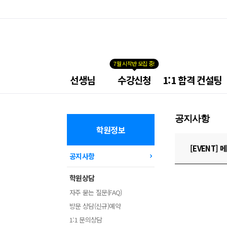
7월 시작반 모집 중!
넥
선생님
수강신청
1:1 합격 컨설팅
스
트
공
무
공지사항
원
학
학원정보
원
메
[EVENT]
공지사항
뉴
학원상담
자주 묻는 질문(FAQ)
방문 상담(신규)예약
1:1 문의상담