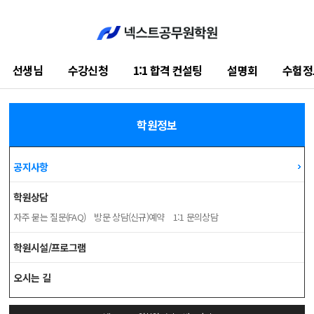
선생님
수강신청
1:1 합격 컨설팅
설명회
수험정
학습지원센터
학원정보
공지사항
학원상담
자주 묻는 질문(FAQ)
방문 상담(신규)예약
1:1 문의상담
학원시설/프로그램
오시는 길