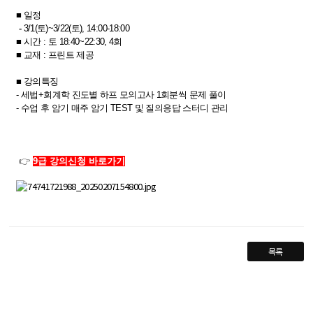
■
일정
-
3
/1(토)~3/22(토), 14:00-18:00
■​
시간 :
토 18:40~22:30, 4회
■​
교재 : 프린트 제공
■​ 강의특징
- 세법+회계학 진도별 하프 모의고사 1회분씩 문제 풀이
- 수업 후 암기 매주 암기 TEST 및 질의응답 스터디 관리
👉
9급 강의신청 바로가기
목록