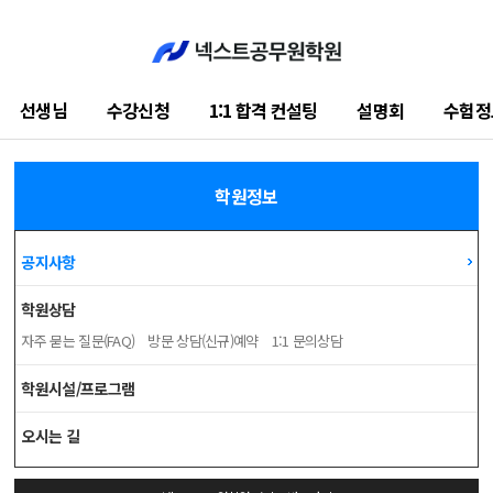
선생님
수강신청
1:1 합격 컨설팅
설명회
수험정
학습지원센터
학원정보
공지사항
학원상담
자주 묻는 질문(FAQ)
방문 상담(신규)예약
1:1 문의상담
학원시설/프로그램
오시는 길