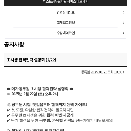
넥스트공무원학원
서비스 바로가기
강의실 배정표
교재 입고 정보
수강 내역 확인
공지사항
초시생 합격전략 설명회 (2/22)
등록일
2025.01.23
조회
18,907
💼
메가공무원 초시생 합격전략 설명회
💼
📅
2025년 2월 22일 (토)
오후 2시
🚀
공무원 시험, 첫걸음부터 합격까지 완벽 가이드!
✔️ 첫 도전, 확실한 합격전략이 필요하다면!
✔️ 공무원 초시생을 위한
합격 비법 대공개
✔️ 단기 합격을 위한
공부법, 과목별 전략
을 전문가에게 배워보세요!​
💡
합격의 시작, 제대로 된 전략으로!