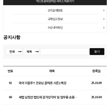
넥스트공무원학원
서비스 바로가기
강의실 배정표
교재 입고 정보
수강 내역 확인
공지사항
공지사항
찾기
검색
번호
제목
등록일
61
25.10.09
국어 이윤주T 굿모닝 윤하프 시즌2 특강
60
25.10.04
세법 남정선 법인세 감가상각비 및 업무용 승용차 특강