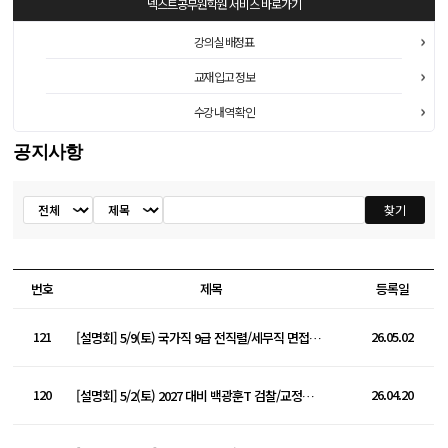
넥스트공무원학원
서비스 바로가기
강의실 배정표
교재 입고 정보
수강 내역 확인
공지사항
공지사항
찾기
검색
번호
제목
등록일
121
26.05.02
[설명회] 5/9(토) 국가직 9급 전직렬/세무직 면접반 설명회
120
26.04.20
[설명회] 5/2(토) 2027 대비 백광훈T 검찰/교정직 설명회