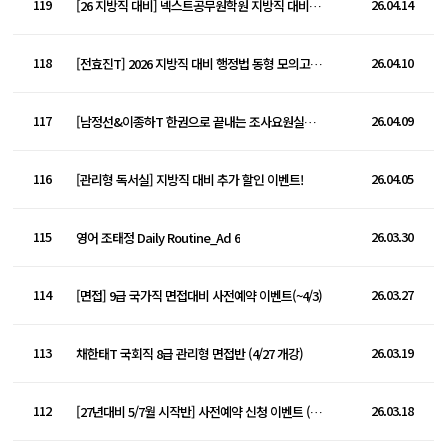
119
26.04.14
[26 지방직 대비] 넥스트공무원학원 지방직 대비 Final 종합반 Open!!
118
26.04.10
[전효진T] 2026 지방직 대비 행정법 동형 모의고사 추가 개강 안내
117
26.04.09
[남정선&이종하T 한권으로 끝내는 조사요원실무 특강]
116
26.04.05
[관리형 독서실] 지방직 대비 추가 할인 이벤트!
115
26.03.30
영어 조태정 Daily Routine_Ad 6
114
26.03.27
[면접] 9급 국가직 면접대비 사전예약 이벤트(~4/3)
113
26.03.19
채한태T 국회직 8급 관리형 면접반 (4/27 개강)
112
26.03.18
[27년대비 5/7월 시작반] 사전예약 신청 이벤트 (~3/27)