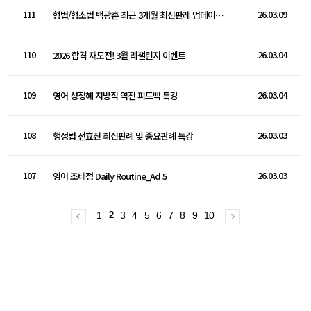
111
26.03.09
형법/형소법 백광훈 최근 3개월 최신판례 업데이트 특강
110
26.03.04
2026 합격 재도전! 3월 리챌린지 이벤트
109
26.03.04
영어 성정혜 지방직 역전 피드백 특강
108
26.03.03
행정법 전효진 최신판례 및 중요판례 특강
107
26.03.03
영어 조태정 Daily Routine_Ad 5
1
2
3
4
5
6
7
8
9
10