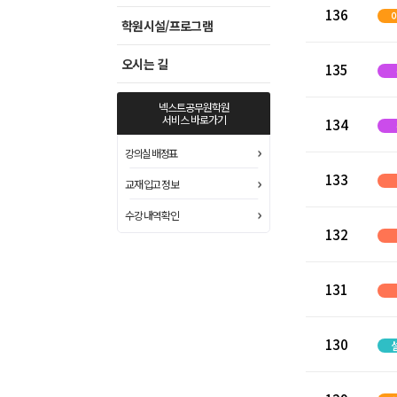
136
학원시설/프로그램
오시는 길
135
넥스트공무원학원
서비스 바로가기
134
강의실 배정표
133
교재 입고 정보
수강 내역 확인
132
131
130