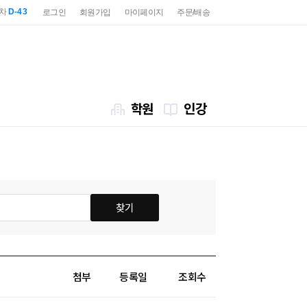
2차
D-43
로그인
회원가입
마이페이지
주문/배송
7급
D-85
2차
D-43
7급
D-85
학원
인강
찾기
첨부
등록일
조회수