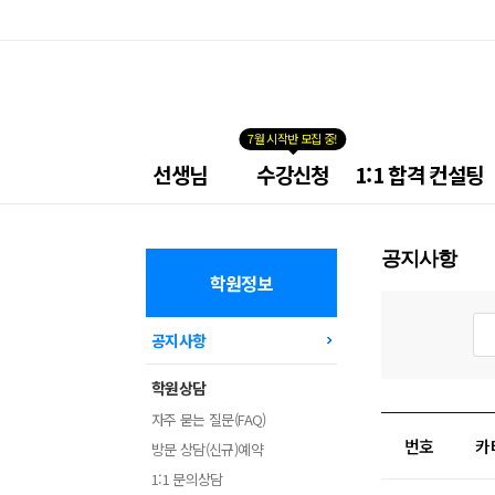
7월 시작반 모집 중!
넥
선생님
수강신청
1:1 합격 컨설팅
스
트
공
무
공지사항
원
학
학원정보
원
공
메
지
공지사항
뉴
사
항
검
학원상담
색
자주 묻는 질문(FAQ)
번호
카
방문 상담(신규)예약
1:1 문의상담