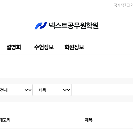
국가직 7급 
지방직 
국가직 7급 
지방직 
설명회
수험정보
학원정보
테고리
제목