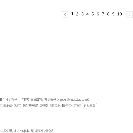
1
2
3
4
5
6
7
8
9
10
대표이사 양승윤
개인정보보호책임자 정운규 (keeper@nextstudy.net)
561-81-03379
통신판매업신고번호 : 제2025-서울구로-1079호
층(노량진동, 메가스터디타워) 대표자 : 양승윤