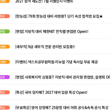
2027 합격 재도전! 7월 리챌린지 이벤트
이벤트
[한능검] 79회 한능검 대비 라영환T 단기 속성 합격반 모집★
특강
[면접] 지방직 대비 채한태T 전직렬 면접반 Open!!
면접
[세무직] 9급 세무직 전문 관리반 모집중!!
이벤트
[이벤트] 넥스트공무원학원 리뉴얼 기념 독서실 무료 제공
이벤트
[면접] 사회복지학 김형준T 지방직 대비 관리형 면접반, 설명회 OPE
강좌
[특강] 국어 임지혜T 2027 대비 입문 특강 Open!!
특강
[무료특강] 영어 성정혜T 25문항 대비 어휘 공식&속독 공식 특강
특강