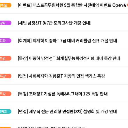
[이벤트] 넥스트공무원학원 9월 종합반 사전예약 이벤트 Open★
이벤트
[세법 남정선T 9/7급 모의고사반 개강 안내]
강좌
[회계학] 회계학 이종하T 7급 대비 커리큘럼 신규 개설 안내
강좌
[특강] 이종하 남정선T 회계실무능력검정시험 대비 특강 안내
특강
[면접] 사회복지학 김형준T 지방직 면접 액기스 특강
특강
[특강] 조태정T 기심론 독해&리그래머 125 특강 안내
특강
[면접] 세무직 전문 관리형 면접반(2차) 설명회 및 개강 안내
설명회